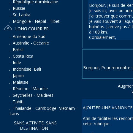
République dominicaine
Bonjour, je suis de Ren
Russie
Je suis ici, avec un au
Sri Lanka
J'ai trouver que commu
Je vais souvent à l'aq
Mongolie - Népal - Tibet
balnéos. J'arrive pas à
LONG COURRIER
à 100 km.
Amérique du Sud
Cordialement,
Australie - Océanie
Brésil
Costa Rica
Inde
Bonjour, Pour rencontre sy
Indonésie, Bali
Japon
Malaisie
Augment
Réunion - Maurice
Seychelles - Maldives
Tahiti
AJOUTER UNE ANNONCE 
Thailande - Cambodge- Vietnam -
Laos
Afin de faciliter les renc
SANS ACTIVITE, SANS
cette rubrique.
DESTINATION