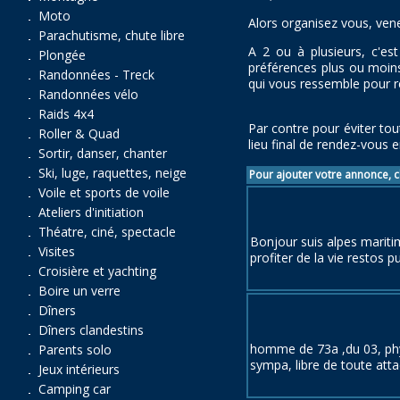
Moto
Alors organisez vous, ve
Parachutisme, chute libre
A 2 ou à plusieurs, c'est
Plongée
préférences plus ou moins
Randonnées - Treck
qui vous ressemble pour ré
Randonnées vélo
Raids 4x4
Par contre pour éviter to
Roller & Quad
lieu final de rendez-vous e
Sortir, danser, chanter
Ski, luge, raquettes, neige
Pour ajouter votre annonce, cl
Voile et sports de voile
Ateliers d'initiation
Théatre, ciné, spectacle
Bonjour suis alpes marit
Visites
profiter de la vie restos
Croisière et yachting
Boire un verre
Dîners
Dîners clandestins
homme de 73a ,du 03, phy
Parents solo
sympa, libre de toute attac
Jeux intérieurs
Camping car