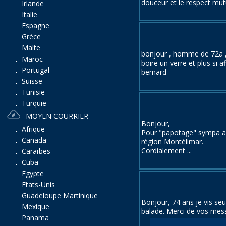
douceur et le respect mutu
Irlande
Italie
Espagne
Grèce
Malte
bonjour , homme de 72a ,p
Maroc
boire un verre et plus si af
Portugal
bernard
Suisse
Tunisie
Turquie
MOYEN COURRIER
Bonjour,
Afrique
Pour "papotage" sympa auto
Canada
région Montélimar.
Cordialement ...
Caraïbes
Cuba
Egypte
Etats-Unis
Guadeloupe Martinique
Bonjour, 74 ans je vis seu
Mexique
balade. Merci de vos mes
Panama