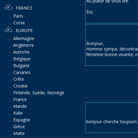
Au plaisir de vous lire.
FRANCE
Éric
Paris
Corse
EUROPE
Allemagne
Bonjour,
Angleterre
Homme sympa, décontract
Autriche
féminine bonne vivante, r
Belgique
Bulgarie
Canaries
Crête
Croatie
Finlande, Suède, Norvège
France
Irlande
Italie
Espagne
bonjour cherche toujours 
Grèce
Malte