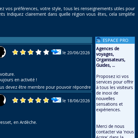
rez vos préférences, votre style, tous les renseignements utiles pour
 Indiquez clairement dans quelle région vous êtes, cela simplifie
ESPACE PRO
Agences de
le 20/06/2026
voyages,
Organisateurs,
Guides, ...
voiture.
Proposez ici vos
ujours en activité !
services pour offrir
us devez être membre pour pouvoir répondre
à tous les visiteurs
de inooi de
nouvelles
le 18/06/2026
sensations et
expériences.
vesset, en Ardèche.
Merci de nous
contacter via 'nous
écrire' dans la