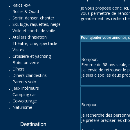
Raids 4x4
Je vous propose donc, ici,
Roller & Quad
vous permettre de rencont
Sortir, danser, chanter
grandement les recherche
Ski, luge, raquettes, neige
Voile et sports de voile
Ateliers d'initiation
Pour ajouter votre annonce, cl
Théatre, ciné, spectacle
Visites
Croisière et yachting
Bonjour,
Boire un verre
Femme de 58 ans seule, r
Dîners
J'ai envie de retrouver le 
Je suis dispo les deux pro
Dîners clandestins
Parents solo
Jeux intérieurs
Camping car
Co-voiturage
Bonjour,
Naturisme
Je recherche des personnes
Je préfère préciser les ch