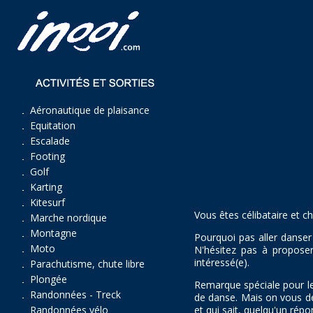
Aéronautique de plaisance
Equitation
Escalade
Footing
Golf
Karting
Kitesurf
Vous êtes célibataire et c
Marche nordique
Montagne
Pourquoi pas aller danser
Moto
N'hésitez pas à proposer
intéressé(e).
Parachutisme, chute libre
Plongée
Remarque spéciale pour le
Randonnées - Treck
de danse. Mais on vous de
et qui sait, quelqu'un rép
Randonnées vélo