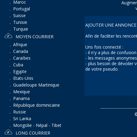
Maroc
Augment
Portugal
Suisse
Tunisie
AJOUTER UNE ANNONCE 
Turquie
Afin de faciliter les renc
MOYEN COURRIER
Afrique
Uns fois connecté :
Canada
- il n'y a plus de confusio
- les messages anonymes 
Caraïbes
- plus besoin de dévoiler
Cuba
de votre pseudo.
Egypte
Etats-Unis
Guadeloupe Martinique
Mexique
Panama
République dominicaine
Russie
Sri Lanka
Mongolie - Népal - Tibet
LONG COURRIER